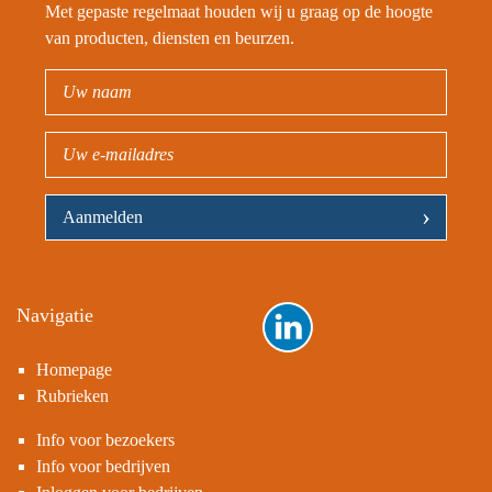
wij de
materiaal vervoeren we
Met gepaste regelmaat houden wij u graag op de hoogte
We pl
die patiënt in alle
van producten, diensten en beurzen.
voor e
comfort zodat hij of zij
ommek
die laatste wens
herver
werkelijkheid ziet
hefbo
worden.
een ec
systee
Dat do
mensen
willen
bijzon
›
partne
Zuid-A
Palesti
Onze f
vooral
Navigatie
mense
duurz
voeds
Homepage
gronds
Rubrieken
Naast 
gifte
ons oo
Info voor bezoekers
testam
Info voor bedrijven
hun zo
rechtv