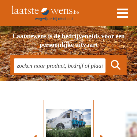
Laatstewens is dé bedrijvengids voor een
persoonlijke uitvaart